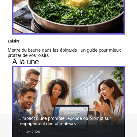
Loisirs
Mettre du beurre dans les épinards : un guide pour mieux
profiter de vos loisirs
À la une
L’impact d’une prompte réponse ou prompt sur
Contact
Mentions légales
Sitemap
l’engagement des utilisateurs
© 2026 | fannylngart.com
3 juillet 2026