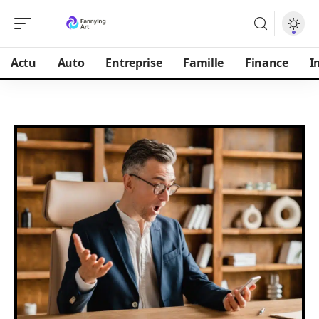
Actu
Auto
Entreprise
Famille
Finance
I