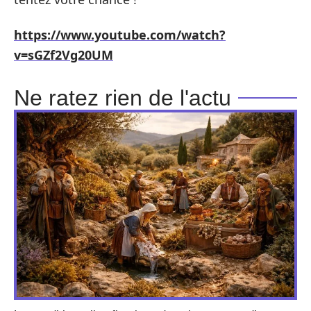
https://www.youtube.com/watch?
v=sGZf2Vg20UM
Ne ratez rien de l'actu