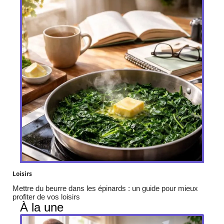
Loisirs
Mettre du beurre dans les épinards : un guide pour mieux
profiter de vos loisirs
À la une