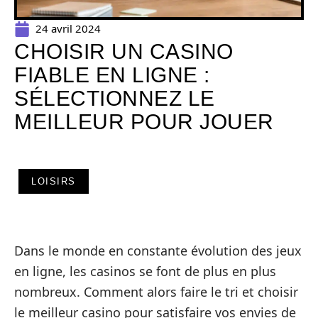
24 avril 2024
CHOISIR UN CASINO
FIABLE EN LIGNE :
SÉLECTIONNEZ LE
MEILLEUR POUR JOUER
LOISIRS
Dans le monde en constante évolution des jeux
en ligne, les casinos se font de plus en plus
nombreux. Comment alors faire le tri et choisir
le meilleur casino pour satisfaire vos envies de