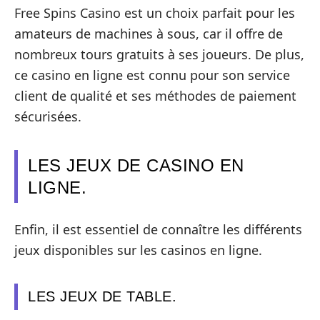
Free Spins Casino est un choix parfait pour les
amateurs de machines à sous, car il offre de
nombreux tours gratuits à ses joueurs. De plus,
ce casino en ligne est connu pour son service
client de qualité et ses méthodes de paiement
sécurisées.
LES JEUX DE CASINO EN
LIGNE.
Enfin, il est essentiel de connaître les différents
jeux disponibles sur les casinos en ligne.
LES JEUX DE TABLE.