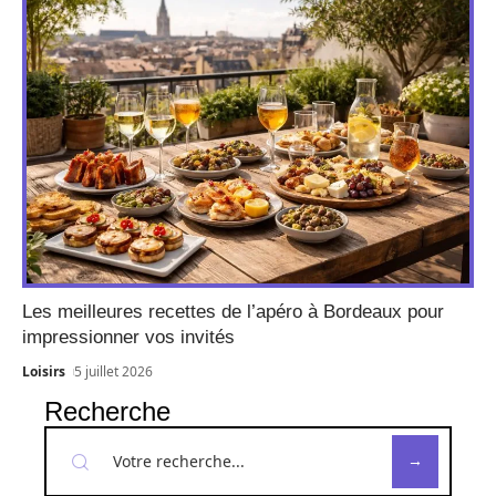
Les meilleures recettes de l’apéro à Bordeaux pour
impressionner vos invités
Loisirs
5 juillet 2026
Recherche