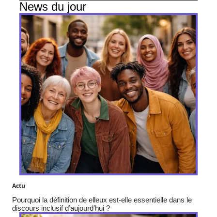
News du jour
Actu
Pourquoi la définition de elleux est-elle essentielle dans le
discours inclusif d’aujourd’hui ?