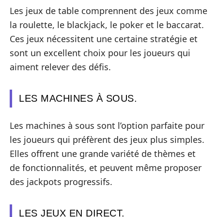
Les jeux de table comprennent des jeux comme
la roulette, le blackjack, le poker et le baccarat.
Ces jeux nécessitent une certaine stratégie et
sont un excellent choix pour les joueurs qui
aiment relever des défis.
LES MACHINES À SOUS.
Les machines à sous sont l’option parfaite pour
les joueurs qui préfèrent des jeux plus simples.
Elles offrent une grande variété de thèmes et
de fonctionnalités, et peuvent même proposer
des jackpots progressifs.
LES JEUX EN DIRECT.