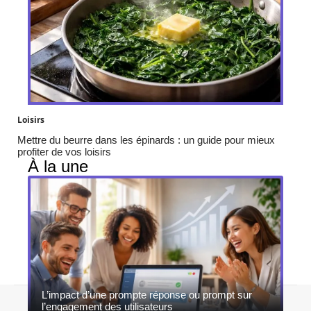
Loisirs
Mettre du beurre dans les épinards : un guide pour mieux
profiter de vos loisirs
À la une
L’impact d’une prompte réponse ou prompt sur
Contact
Mentions légales
Sitemap
l’engagement des utilisateurs