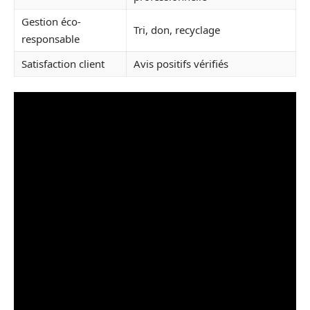
Gestion éco-
Tri, don, recyclage
responsable
Satisfaction client
Avis positifs vérifiés