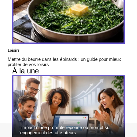
Loisirs
Mettre du beurre dans les épinards : un guide pour mieux
profiter de vos loisirs
À la une
L’impact d’une prompte réponse ou prompt sur
Contact
Mentions légales
Sitemap
l’engagement des utilisateurs