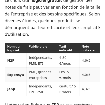
Le choix d’un
logiciel gratuit
de gestion des
notes de frais peut varier en fonction de la taille
de l’entreprise et des besoins spécifiques. Selon
diverses études, quelques produits se
démarquent par leur efficacité et leur simplicité
d’utilisation.
Nom du
Public cible
Tarif
Note
logiciel
indicatif
utilisateur
Indépendants,
4,80
N2F
4,6/5
PME, ETI
€/mois
PME, grandes
Env. 5
Expensya
4,0/5
entreprises
€/mois
Indépendants,
Gratuit / 5
Jenji
4,3/5
TPE, PME
€/mois
L’intégration fluide aux ERP et aux systèmes