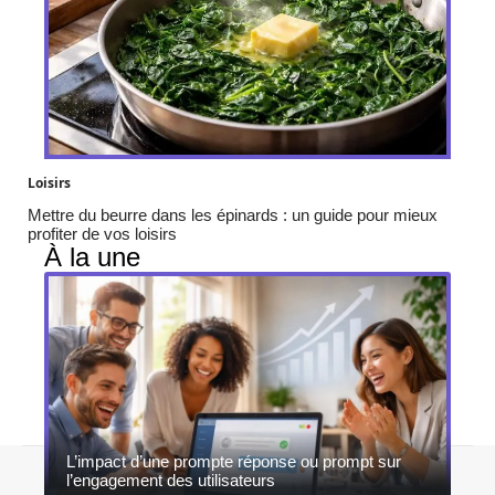
Loisirs
Mettre du beurre dans les épinards : un guide pour mieux
profiter de vos loisirs
À la une
L’impact d’une prompte réponse ou prompt sur
Contact
Mentions légales
Sitemap
l’engagement des utilisateurs