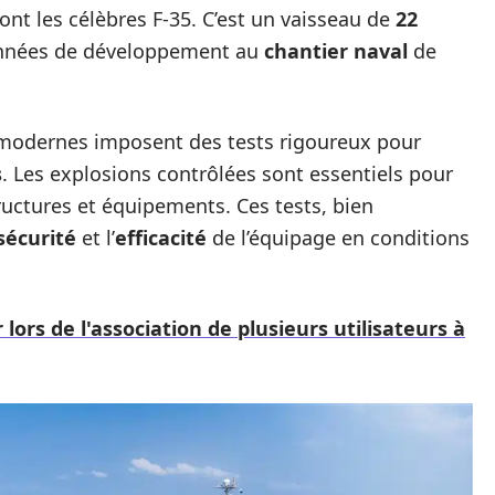
nt les célèbres F-35. C’est un vaisseau de
22
s années de développement au
chantier naval
de
 modernes imposent des tests rigoureux pour
s
. Les explosions contrôlées sont essentiels pour
ructures et équipements. Ces tests, bien
sécurité
et l’
efficacité
de l’équipage en conditions
 lors de l'association de plusieurs utilisateurs à