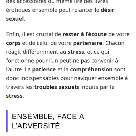
des accessoires ou même lire des livres
érotiques ensemble peut relancer le
désir
sexuel
.
Enfin, il est crucial de
rester à l’écoute
de votre
corps
et de celui de votre
partenaire
. Chacun
réagit différemment au
stress
, et ce qui
fonctionne pour l’un peut ne pas convenir à
l’autre. La
patience
et la
compréhension
sont
donc indispensables pour naviguer ensemble à
travers les
troubles sexuels
induits par le
stress
.
ENSEMBLE, FACE À
L’ADVERSITÉ