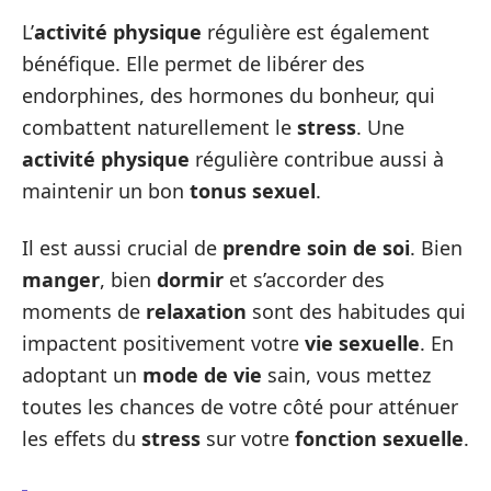
L’
activité physique
régulière est également
bénéfique. Elle permet de libérer des
endorphines, des hormones du bonheur, qui
combattent naturellement le
stress
. Une
activité physique
régulière contribue aussi à
maintenir un bon
tonus sexuel
.
Il est aussi crucial de
prendre soin de soi
. Bien
manger
, bien
dormir
et s’accorder des
moments de
relaxation
sont des habitudes qui
impactent positivement votre
vie sexuelle
. En
adoptant un
mode de vie
sain, vous mettez
toutes les chances de votre côté pour atténuer
les effets du
stress
sur votre
fonction sexuelle
.