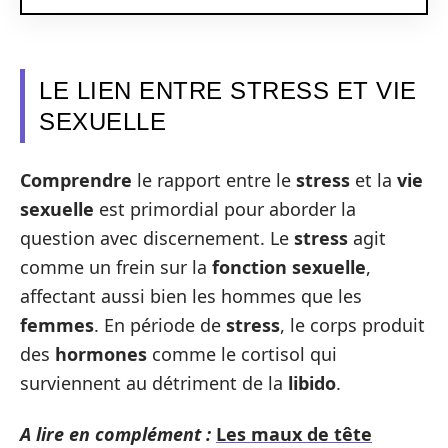
LE LIEN ENTRE STRESS ET VIE
SEXUELLE
Comprendre
le rapport entre le
stress
et la
vie
sexuelle
est primordial pour aborder la
question avec discernement. Le
stress
agit
comme un frein sur la
fonction sexuelle
,
affectant aussi bien les hommes que les
femmes
. En période de
stress
, le corps produit
des
hormones
comme le cortisol qui
surviennent au détriment de la
libido
.
A lire en complément :
Les maux de tête