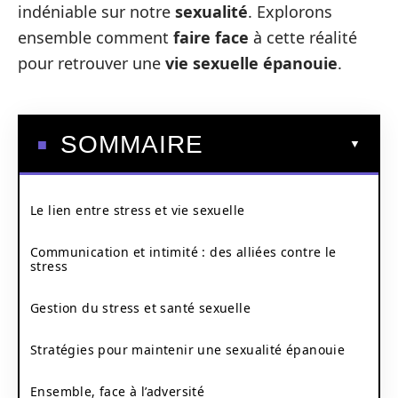
indéniable sur notre
sexualité
. Explorons
ensemble comment
faire face
à cette réalité
pour retrouver une
vie sexuelle épanouie
.
SOMMAIRE
Le lien entre stress et vie sexuelle
Communication et intimité : des alliées contre le
stress
Gestion du stress et santé sexuelle
Stratégies pour maintenir une sexualité épanouie
Ensemble, face à l’adversité