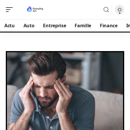
Actu
Auto
Entreprise
Famille
Finance
I