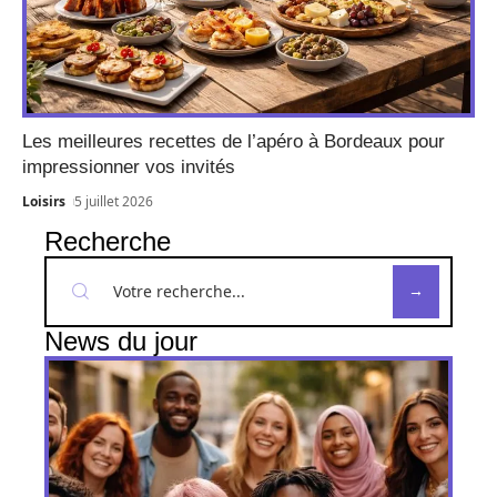
Les meilleures recettes de l’apéro à Bordeaux pour
impressionner vos invités
Loisirs
5 juillet 2026
Recherche
News du jour