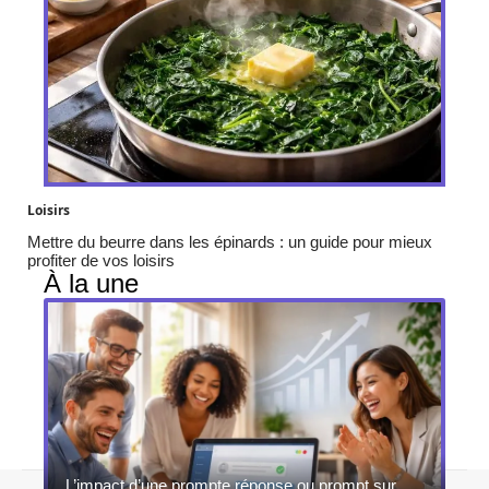
Loisirs
Mettre du beurre dans les épinards : un guide pour mieux
profiter de vos loisirs
À la une
L’impact d’une prompte réponse ou prompt sur