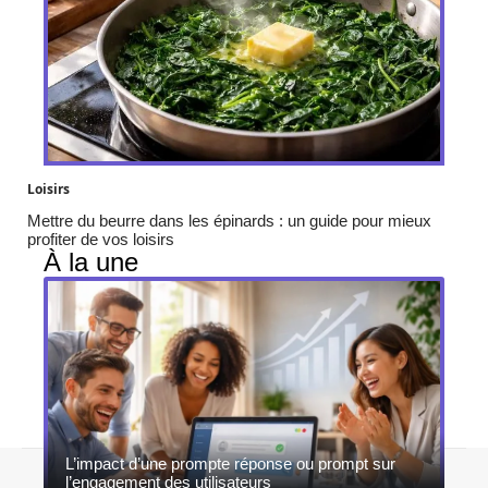
Loisirs
Mettre du beurre dans les épinards : un guide pour mieux
profiter de vos loisirs
À la une
L’impact d’une prompte réponse ou prompt sur
Contact
Mentions légales
Sitemap
l’engagement des utilisateurs