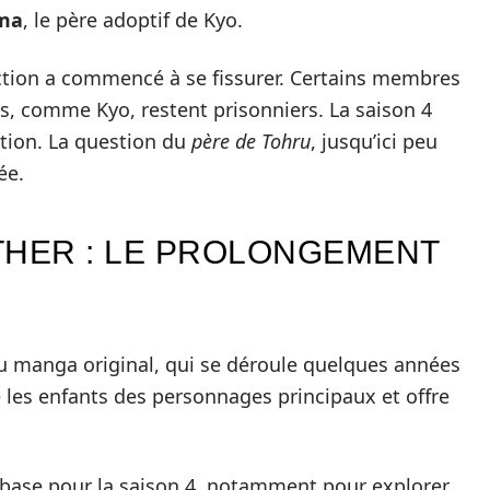
ma
, le père adoptif de Kyo.
ction a commencé à se fissurer. Certains membres
res, comme Kyo, restent prisonniers. La saison 4
ction. La question du
père de Tohru
, jusqu’ici peu
ée.
THER : LE PROLONGEMENT
du manga original, qui se déroule quelques années
te les enfants des personnages principaux et offre
e base pour la saison 4, notamment pour explorer