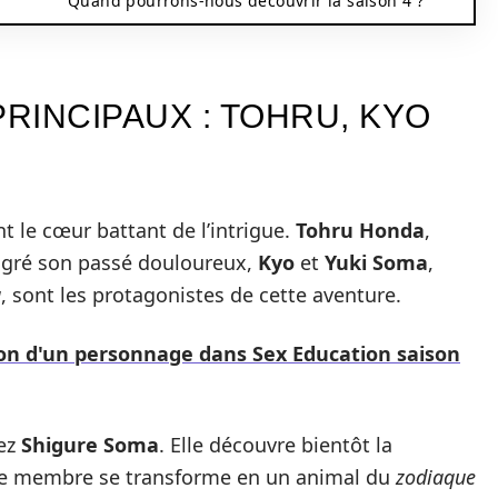
Quand pourrons-nous découvrir la saison 4 ?
RINCIPAUX : TOHRU, KYO
t le cœur battant de l’intrigue.
Tohru Honda
,
algré son passé douloureux,
Kyo
et
Yuki Soma
,
a
, sont les protagonistes de cette aventure.
ion d'un personnage dans Sex Education saison
hez
Shigure Soma
. Elle découvre bientôt la
aque membre se transforme en un animal du
zodiaque