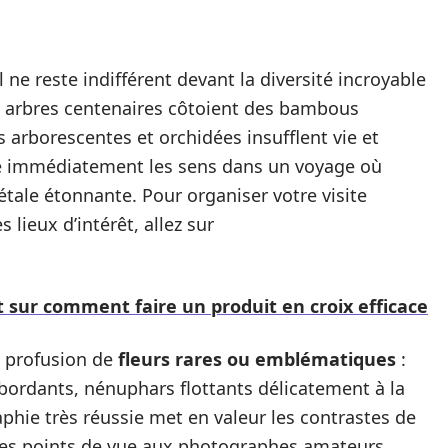
l ne reste indifférent devant la diversité incroyable
s arbres centenaires côtoient des bambous
arborescentes et orchidées insufflent vie et
 immédiatement les sens dans un voyage où
tale étonnante. Pour organiser votre visite
 lieux d’intérêt, allez sur
 sur comment faire un produit en croix efficace
 profusion de
fleurs rares ou emblématiques
:
bordants, nénuphars flottants délicatement à la
aphie très réussie met en valeur les contrastes de
rbes points de vue aux photographes amateurs