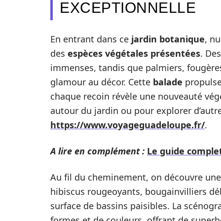
EXCEPTIONNELLE
En entrant dans ce
jardin botanique
, nu
des
espèces végétales présentées
. De
immenses, tandis que palmiers, fougères 
glamour au décor. Cette
balade
propulse
chaque recoin révèle une nouveauté végé
autour du jardin ou pour explorer d’autres
https://www.voyageguadeloupe.fr/
.
A lire en complément :
Le guide complet
Au fil du cheminement, on découvre une
hibiscus rougeoyants, bougainvilliers dé
surface de bassins paisibles. La scénogr
formes et de couleurs, offrant de supe